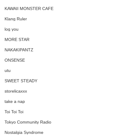
KAWAII MONSTER CAFE
Klang Ruler
log you
MORE STAR
NAKAKIPANTZ
ONSENSE
utu
SWEET STEADY
storelicaxxx
take a nap
Toi Toi Toi
Tokyo Community Radio
Nostalgia Syndrome