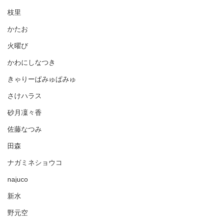
枝里
かたお
火曜び
かわにしなつき
きゃりーぱみゅぱみゅ
さけハラス
砂月凜々香
佐藤なつみ
田森
ナガミネショウコ
najuco
新水
野元空