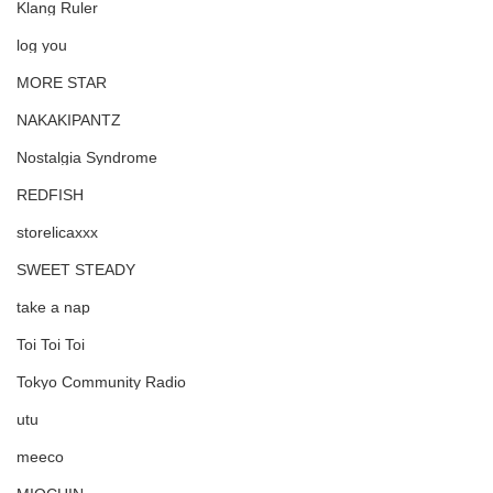
Klang Ruler
log you
MORE STAR
NAKAKIPANTZ
Nostalgia Syndrome
REDFISH
storelicaxxx
SWEET STEADY
take a nap
Toi Toi Toi
Tokyo Community Radio
utu
meeco